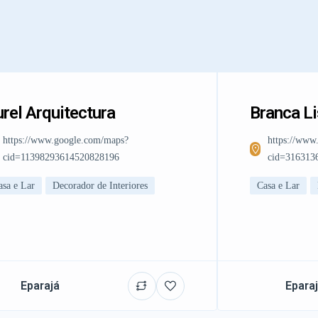
rel Arquitectura
Branca L
https://www.google.com/maps?
https://www
cid=11398293614520828196
cid=316313
asa e Lar
Decorador de Interiores
Casa e Lar
Eparajá
Epara