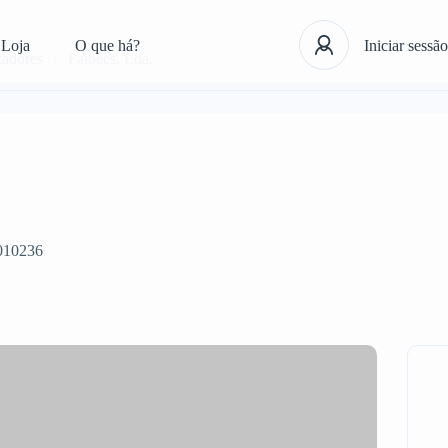
Loja
O que há?
Iniciar sessão
zadores
Faibecs, Lda.
010236