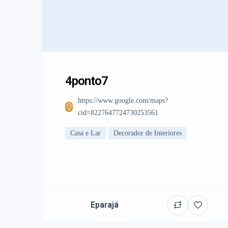
4ponto7
https://www.google.com/maps?
cid=8227647724730253561
Casa e Lar
Decorador de Interiores
Eparajá