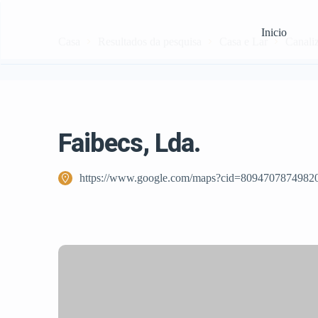
Inicio
Casa
Resultados da pesquisa
Casa e Lar
Canali
Faibecs, Lda.
https://www.google.com/maps?cid=8094707874982