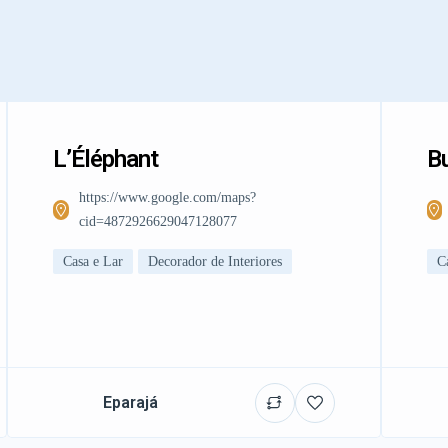
L’Éléphant
Bu
https://www.google.com/maps?
cid=4872926629047128077
Casa e Lar
Decorador de Interiores
C
Eparajá