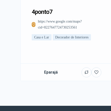
4ponto7
https://www.google.com/maps?
cid=8227647724730253561
Casa e Lar
Decorador de Interiores
Eparajá