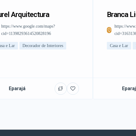
rel Arquitectura
Branca L
https://www.google.com/maps?
https://www
cid=11398293614520828196
cid=316313
asa e Lar
Decorador de Interiores
Casa e Lar
Eparajá
Epara