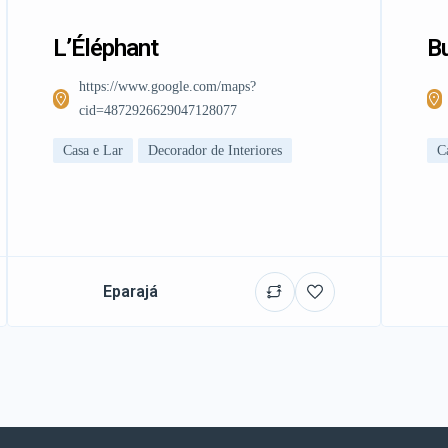
L’Éléphant
Bu
https://www.google.com/maps?
cid=4872926629047128077
Casa e Lar
Decorador de Interiores
C
Eparajá