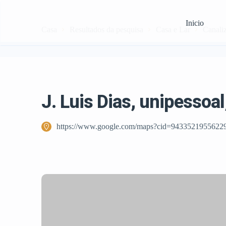
Inicio
Casa
Resultados da pesquisa
Casa e Lar
Canali
J. Luis Dias, unipessoal
https://www.google.com/maps?cid=9433521955622