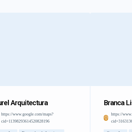
rel Arquitectura
Branca L
https://www.google.com/maps?
https://www
cid=11398293614520828196
cid=316313