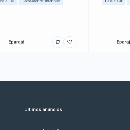
asa e Lar
Decorador de Interiores
Casa e Lar
Eparajá
Epara
Últimos anúncios