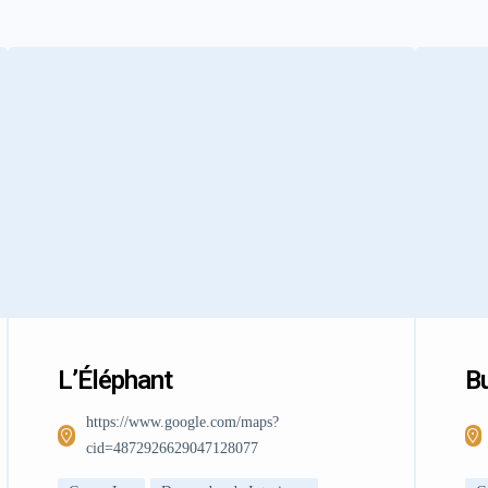
L’Éléphant
Bu
https://www.google.com/maps?
cid=4872926629047128077