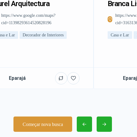
rel Arquitectura
Branca L
https://www.google.com/maps?
https://www
cid=11398293614520828196
cid=316313
asa e Lar
Decorador de Interiores
Casa e Lar
Eparajá
Epara
Começar nova busca