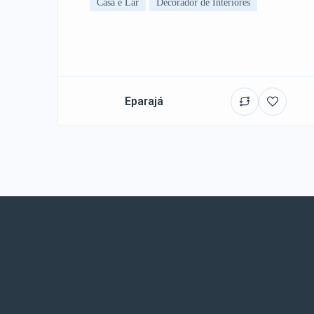
Casa e Lar
Decorador de Interiores
Eparajá