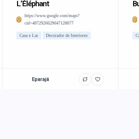
L’Éléphant
Bu
https://www.google.com/maps?
cid=4872926629047128077
Casa e Lar
Decorador de Interiores
C
Eparajá