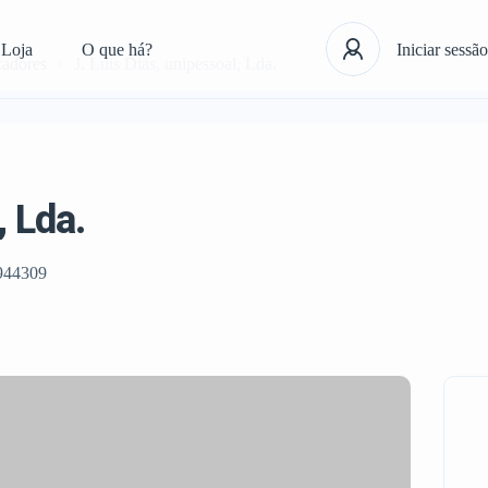
Loja
O que há?
Iniciar sessão
zadores
J. Luis Dias, unipessoal, Lda.
, Lda.
944309