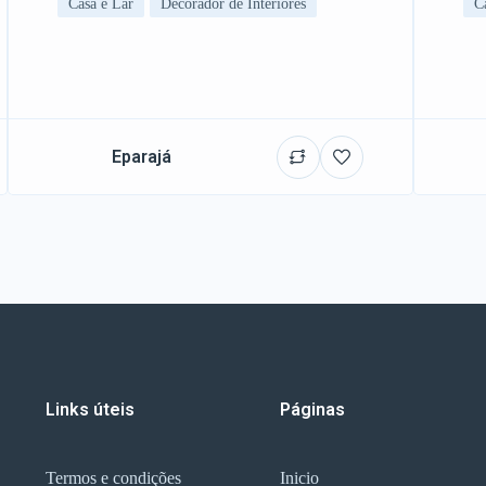
Casa e Lar
Decorador de Interiores
C
Eparajá
Links úteis
Páginas
Termos e condições
Inicio