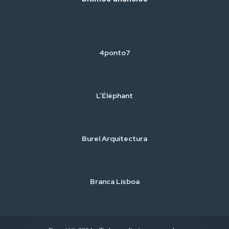
4ponto7
L’Éléphant
Burel Arquitectura
Branca Lisboa