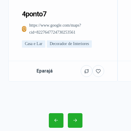
4ponto7
https://www.google.com/maps?
cid=8227647724730253561
Casa e Lar
Decorador de Interiores
Eparajá