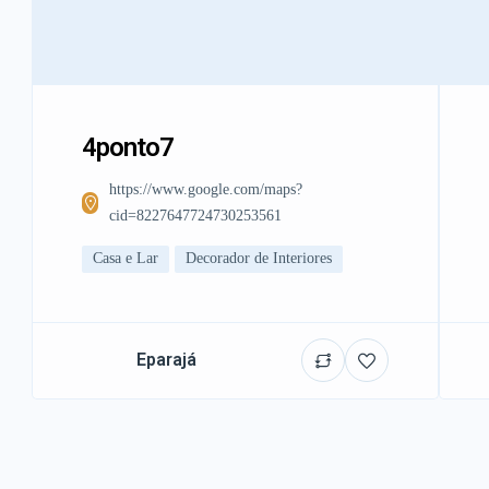
4ponto7
https://www.google.com/maps?
cid=8227647724730253561
Casa e Lar
Decorador de Interiores
Eparajá