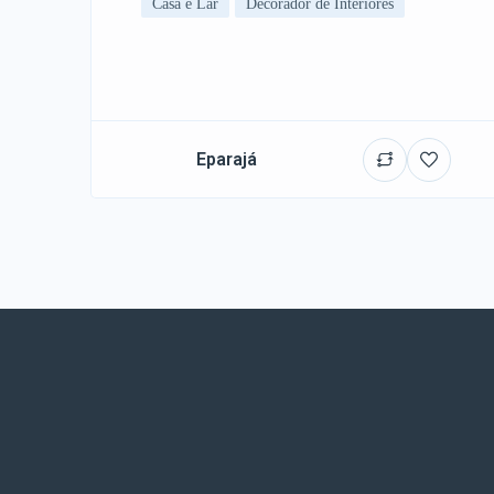
Casa e Lar
Decorador de Interiores
Eparajá