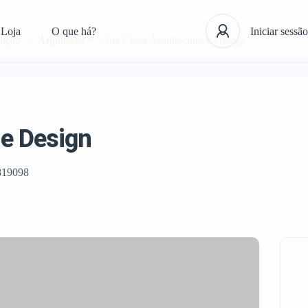
Loja
O que há?
Iniciar sessão
rução
Arquitecto
Ana Costa Arquitectura e Design
 e Design
819098