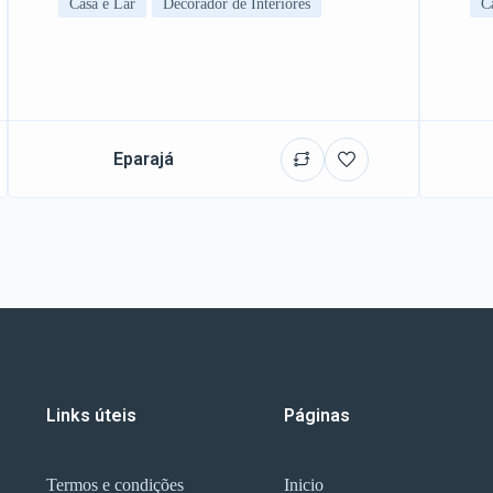
Casa e Lar
Decorador de Interiores
C
Eparajá
Links úteis
Páginas
Termos e condições
Inicio