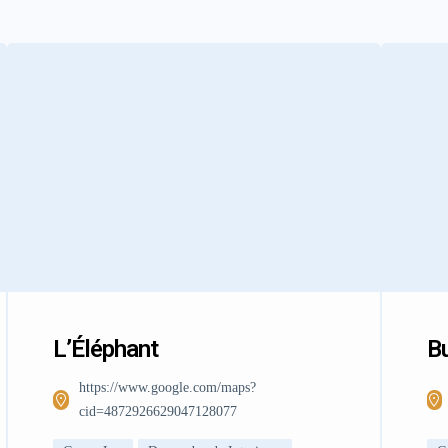
L’Éléphant
Bu
https://www.google.com/maps?
cid=4872926629047128077