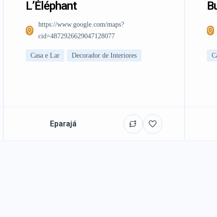
L’Éléphant
Bu
https://www.google.com/maps?
cid=4872926629047128077
Casa e Lar
Decorador de Interiores
C
Eparajá