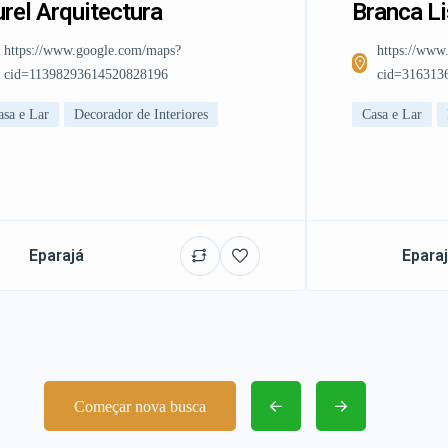
rel Arquitectura
Branca L
https://www.google.com/maps?
https://www
cid=11398293614520828196
cid=316313
asa e Lar
Decorador de Interiores
Casa e Lar
Eparajá
Epara
Começar nova busca