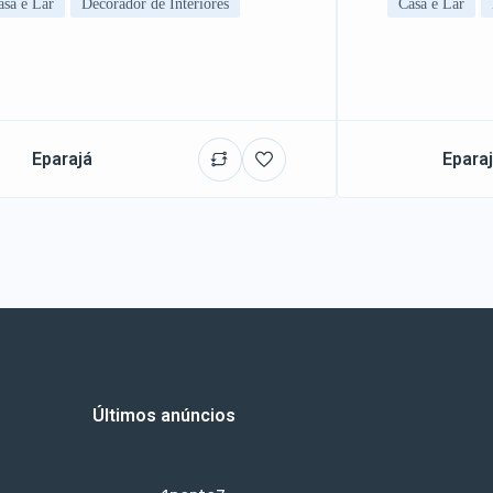
asa e Lar
Decorador de Interiores
Casa e Lar
Eparajá
Epara
Últimos anúncios