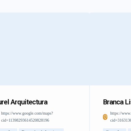
rel Arquitectura
Branca L
https://www.google.com/maps?
https://www
cid=11398293614520828196
cid=316313