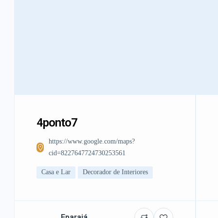
4ponto7
https://www.google.com/maps?
cid=8227647724730253561
Casa e Lar
Decorador de Interiores
Eparajá