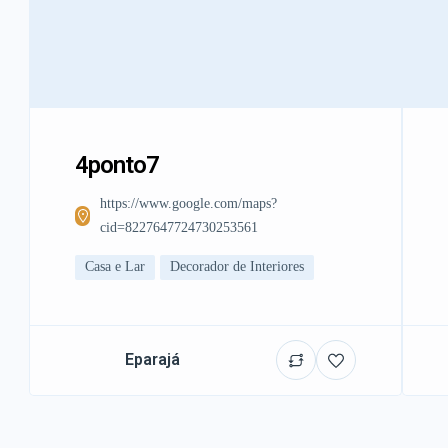
4ponto7
https://www.google.com/maps?
cid=8227647724730253561
Casa e Lar
Decorador de Interiores
Eparajá