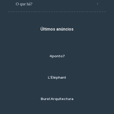
O que há?
Últimos anúncios
4ponto7
L’Éléphant
Burel Arquitectura