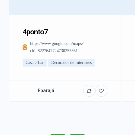
4ponto7
https://www.google.com/maps?
cid=8227647724730253561
Casa e Lar
Decorador de Interiores
Eparajá