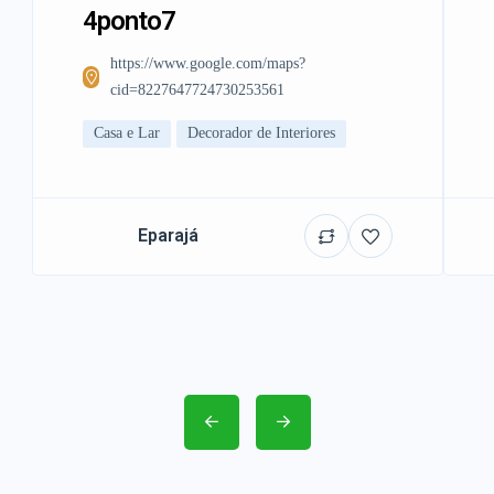
4ponto7
https://www.google.com/maps?
cid=8227647724730253561
Casa e Lar
Decorador de Interiores
Eparajá