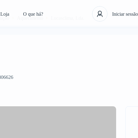
Loja
O que há?
Iniciar sessão
rução
Aquecimento
Lucasclima, Lda.
306626