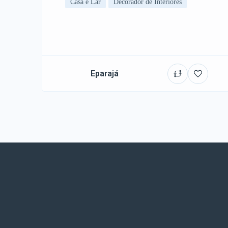
Casa e Lar
Decorador de Interiores
Eparajá