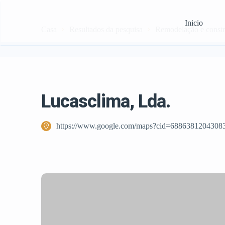
Inicio
Casa
Resultados da pesquisa
Remodelação e const
Lucasclima, Lda.
https://www.google.com/maps?cid=6886381204308