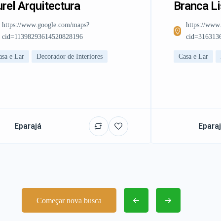
rel Arquitectura
Branca L
https://www.google.com/maps?
https://www
cid=11398293614520828196
cid=316313
asa e Lar
Decorador de Interiores
Casa e Lar
Eparajá
Epara
Começar nova busca