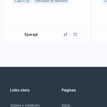
Casa e Lar
Decorador de Interiores
C
Eparajá
Links úteis
Páginas
Termos e condições
Inicio