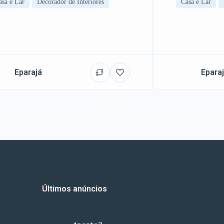
asa e Lar
Decorador de Interiores
Casa e Lar
Eparajá
Epara
Últimos anúncios