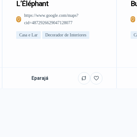
L’Éléphant
Bu
https://www.google.com/maps?
cid=4872926629047128077
Casa e Lar
Decorador de Interiores
C
Eparajá