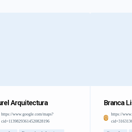
rel Arquitectura
Branca L
https://www.google.com/maps?
https://www
cid=11398293614520828196
cid=316313