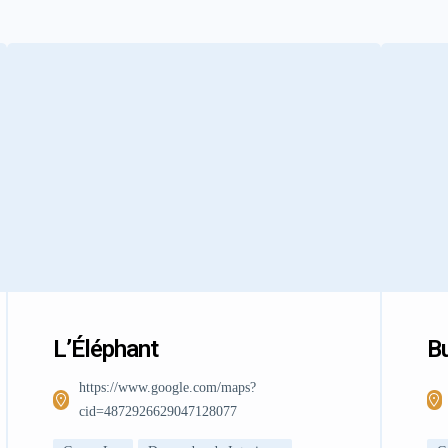
L’Éléphant
Bu
https://www.google.com/maps?
cid=4872926629047128077