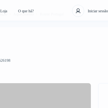
Loja
O que há?
Iniciar sessão
rução
Aquecimento
Rointe Portugal
626198