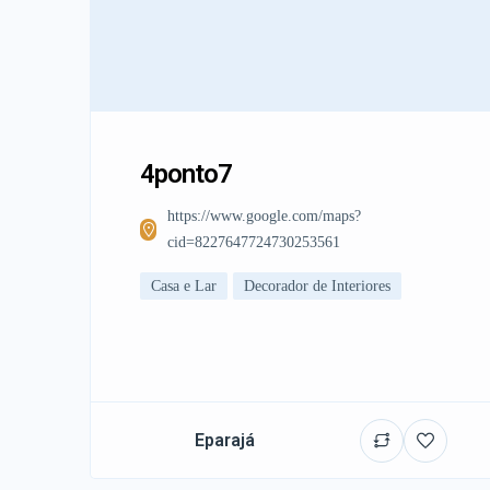
4ponto7
https://www.google.com/maps?
cid=8227647724730253561
Casa e Lar
Decorador de Interiores
Eparajá