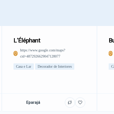
L’Éléphant
Bu
https://www.google.com/maps?
cid=4872926629047128077
Casa e Lar
Decorador de Interiores
C
Eparajá