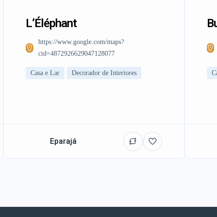
L’Éléphant
Bu
https://www.google.com/maps?
cid=4872926629047128077
Casa e Lar
Decorador de Interiores
C
Eparajá