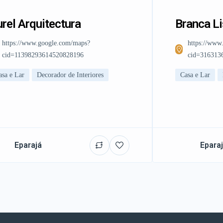
rel Arquitectura
Branca L
https://www.google.com/maps?
https://www
cid=11398293614520828196
cid=316313
asa e Lar
Decorador de Interiores
Casa e Lar
Eparajá
Epara