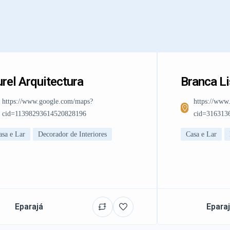
rel Arquitectura
Branca L
https://www.google.com/maps?
https://www
cid=11398293614520828196
cid=316313
asa e Lar
Decorador de Interiores
Casa e Lar
Eparajá
Epara