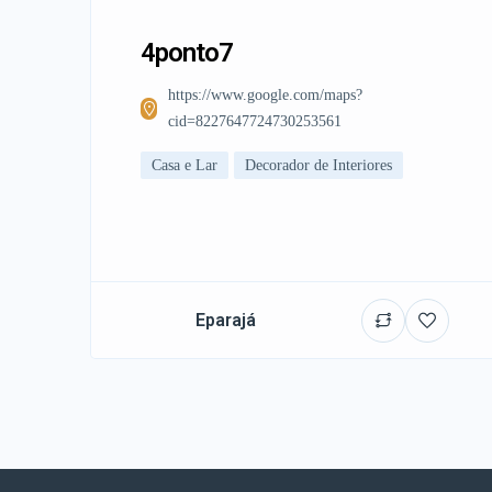
4ponto7
https://www.google.com/maps?
cid=8227647724730253561
Casa e Lar
Decorador de Interiores
Eparajá