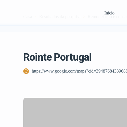
Inicio
Casa
Resultados da pesquisa
Remodelação e const
Rointe Portugal
https://www.google.com/maps?cid=3948768433968