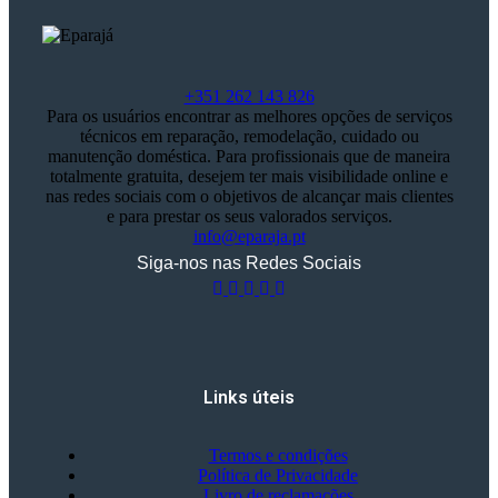
+351 262 143 826
Para os usuários encontrar as melhores opções de serviços
técnicos em reparação, remodelação, cuidado ou
manutenção doméstica. Para profissionais que de maneira
totalmente gratuita, desejem ter mais visibilidade online e
nas redes sociais com o objetivos de alcançar mais clientes
e para prestar os seus valorados serviços.
info@eparaja.pt
Siga-nos nas Redes Sociais
Links úteis
Termos e condições
Política de Privacidade
Livro de reclamações