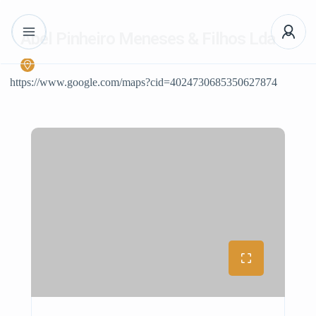
Abel Pinheiro Meneses & Filhos Lda
https://www.google.com/maps?cid=4024730685350627874