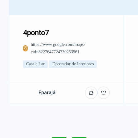
4ponto7
https://www.google.com/maps?
cid=8227647724730253561
Casa e Lar
Decorador de Interiores
Eparajá