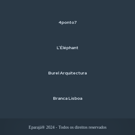
4ponto7
L’Éléphant
Burel Arquitectura
Branca Lisboa
Eparajá® 2024 - Todos os direitos reservados