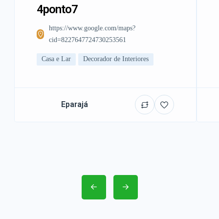
4ponto7
https://www.google.com/maps?
cid=8227647724730253561
Casa e Lar
Decorador de Interiores
Eparajá