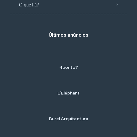
O que há?
Últimos anúncios
4ponto7
L’Éléphant
Burel Arquitectura