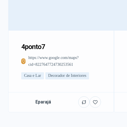
4ponto7
https://www.google.com/maps?
cid=8227647724730253561
Casa e Lar
Decorador de Interiores
Eparajá