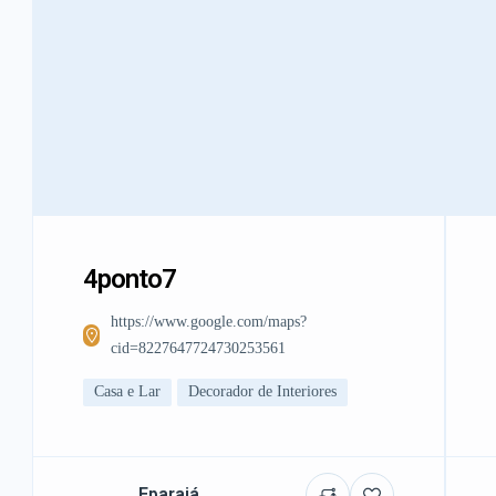
4ponto7
https://www.google.com/maps?
cid=8227647724730253561
Casa e Lar
Decorador de Interiores
Eparajá